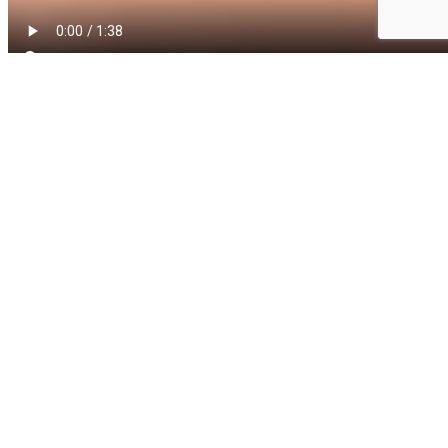
Il y a 7 ans Frédo
(Domaine le Roc)
et Teuteu
(Domaine du
Cros)
voulaient faire ensemble une cuvée « d’ailleurs » avec
leurs cépages autochtones :
Négrette
(Fronton) et
Fer
Servadou
(Marcillac).
En 2020, c’est devenu une belle réalité avec la nouvelle cuvée
«
Cros’Roc
» sur le superbe millésime 2020.
Depuis septembre vous avez été nombreux à la valider et la
proposer à vos clients 😊… MERCI !